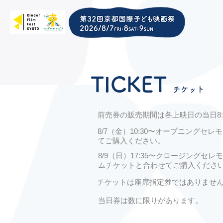
TICKE
T
チケ
ット
前売券の販売期間は各上映日の当日8:
8/7（金）10:30〜オープニング
てご購入ください。
8/9（日）17:35〜クロージング
ムチケットと合わせてご購入くださ
チケットは座席指定券ではありませ
当日券は数に限りがあります。