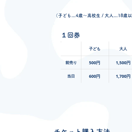
（子ども…4歳～高校生 / 大人…18歳
１回券
子ども
大人
前売り
500円
1,500円
当日
600円
1,700円
チケット購入方法