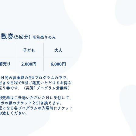
回数券
(5回分)
※前売りのみ
子ども
大人
前売り
2,000円
6,000円
3日間の映画祭の全5プログラムの中で、
好きな日程で5回ご鑑賞いただけるお得な
売り券です。
（実質1プログラム分無料）
回数券はご来場いただいた日に受付にて、
回分の紙のチケットと引き換えます。
覧になる各プログラムの入場時にチケット
お渡しください。