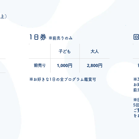
以上）
1日券
※前売りのみ
子ども
大人
前売り
1,000円
2,800円
※お好きな1日の全プログラム鑑賞可
※
お
前
※
5
ご
を