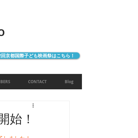
O
32回京都国際子ども映画祭はこちら！
BERS
CONTACT
Blog
開始！