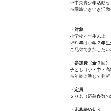
※中央青少年活動セ
※岡崎いきいき活動
・
対象
小学校４年生以上
※昨年は小学２年生
ご兄弟で参加したい
・
参加費（全９回）
子ども（小・中・高校生）
※年齢に準じて判断
・
定員
２０名（応募多数の
・
応募締め切り