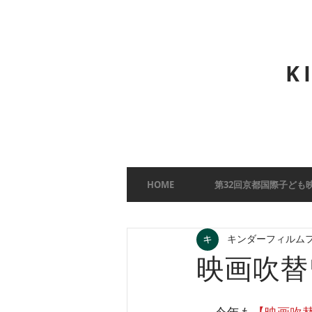
K
HOME
第32回京都国際子ども
キンダーフィルムフ
映画吹替